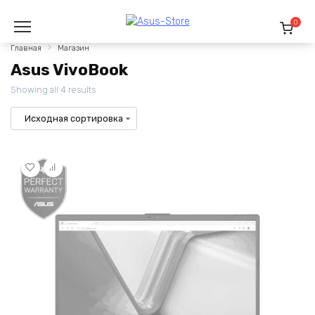
Перейти
к
0
содержанию
Главная
Магазин
Asus VivoBook
Showing all 4 results