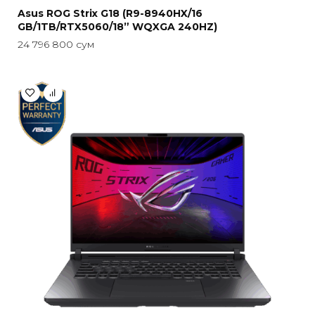
Asus ROG Strix G18 (R9-8940HX/16
GB/1TB/RTX5060/18” WQXGA 240HZ)
24 796 800
сум