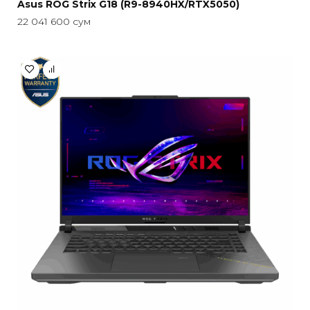
Asus ROG Strix G18 (R9-8940HX/RTX5050)
22 041 600
сум