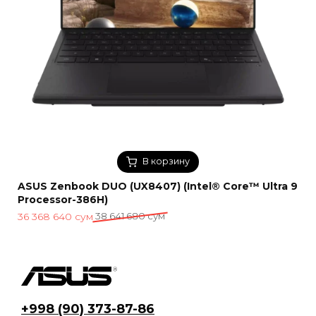
В корзину
ASUS Zenbook DUO (UX8407) (Intel® Core™ Ultra 9
Processor-386H)
Первоначальная
Текущая
36 368 640
сум
38 641 680
сум
цена
цена:
составляла
36
38
368
641
640 сум.
680 сум.
+998 (90) 373-87-86