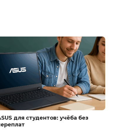
ASUS для студентов: учёба без
Памят
переплат
ASUS