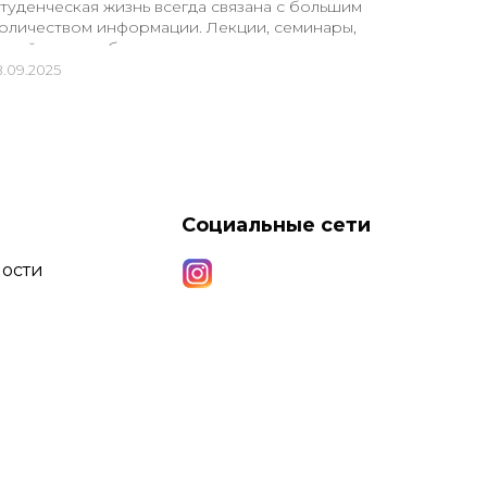
туденческая жизнь всегда связана с большим
Совреме
оличеством информации. Лекции, семинары,
разнооб
нлайн-курсы, бесконечные конспекты и
понять,
резентации — всё это требует надёжного...
действит
8.09.2025
22.09.202
Социальные сети
ости