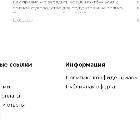
Как правильно зарядить новый ноутбук ASUS:
С
полное руководство для студентов и не только
к
Покупка нового ноутбука ASUS — это всегда...
о
п
12.05.2025
1
ые ссылки
Информация
Политика конфиденциальн
ании
Публичная оферта
 оплаты
 и ответы
ы