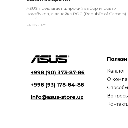
особенно
и рынка:
ASUS предлагает широкий выбор игровых
кий...
ноутбуков, и линейка ROG (Republic of Gamers)
особенно популярна среди геймеров и тех, кто
работает...
24.06.2025
Полезн
Каталог
+998 (90) 373-87-86
О комп
+998 (93) 178-84-88
Способы
Вопросы
info@asus-store.uz
Контакт