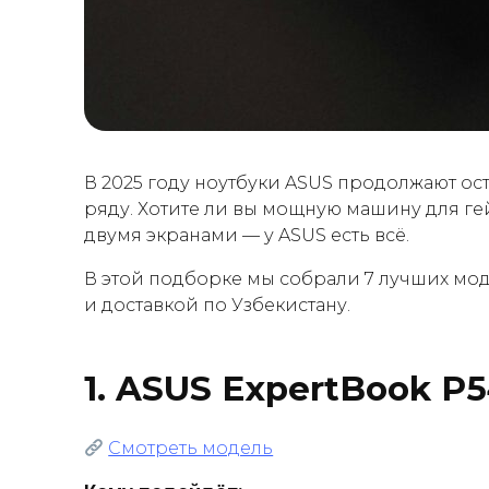
В 2025 году ноутбуки ASUS продолжают о
ряду. Хотите ли вы мощную машину для гей
двумя экранами — у ASUS есть всё.
В этой подборке мы собрали 7 лучших мод
и доставкой по Узбекистану.
1.
ASUS ExpertBook P
Смотреть модель