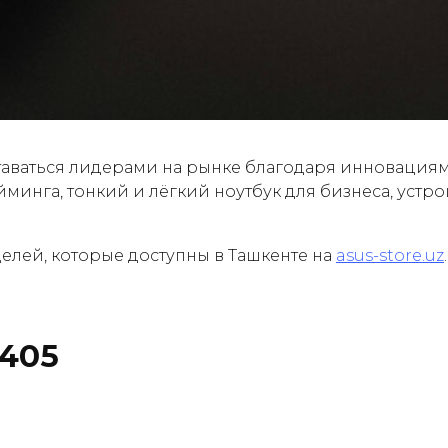
ставаться лидерами на рынке благодаря инноваци
минга, тонкий и лёгкий ноутбук для бизнеса, устр
елей, которые доступны в Ташкенте на
asus-store.uz
5405