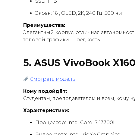
SSD: 1 ТБ
Экран: 16″, OLED, 2K, 240 Гц, 500 нит
Преимущества:
Элегантный корпус, отличная автономност
топовой графики — редкость.
5.
ASUS VivoBook X1605V
Смотреть модель
Кому подойдёт:
Студентам, преподавателям и всем, кому 
Характеристики:
Процессор: Intel Core i7‑13700H
Видеокарта: Intel Iris Xe Graphics