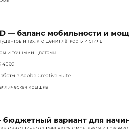
ёров
ED
— баланс мобильности и мощ
ентов и тех, кто ценит лёгкость и стиль.
том и точными цветами
X 4060
боты в Adobe Creative Suite
таллическая крышка
 бюджетный вариант для начи
икам она отлично справляется с монтажом и графико