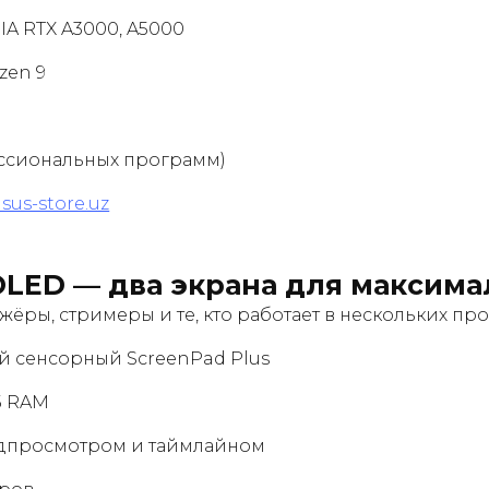
A RTX A3000, A5000
zen 9
ссиональных программ)
sus-store.uz
OLED
— два экрана для максима
жёры, стримеры и те, кто работает в нескольких п
ой сенсорный ScreenPad Plus
ГБ RAM
едпросмотром и таймлайном