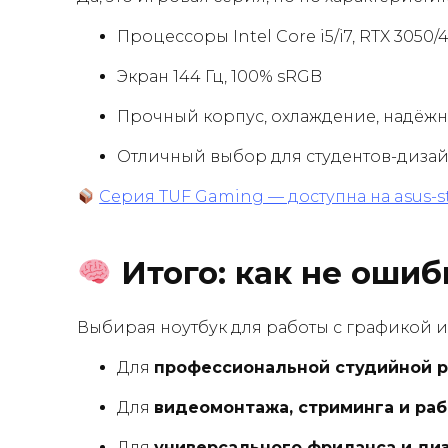
Процессоры Intel Core i5/i7, RTX 3050/
Экран 144 Гц, 100% sRGB
Прочный корпус, охлаждение, надёжн
Отличный выбор для студентов-диза
Серия TUF Gaming — доступна на asus-st
Итого: как не ошиб
Выбирая ноутбук для работы с графикой и
Для
профессиональной студийной 
Для
видеомонтажа, стриминга и ра
Для
универсального фриланса и ди