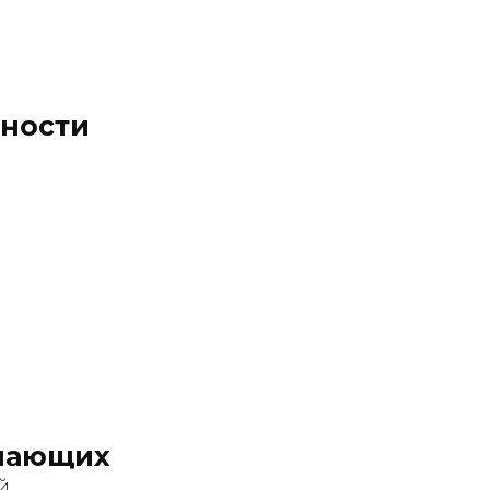
ности
нающих
й.