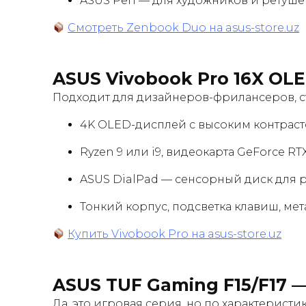
ASUS Pen — для художников и ретуш
Смотреть Zenbook Duo на asus-store.uz
ASUS Vivobook Pro 16X OL
Подходит для дизайнеров-фрилансеров, студ
4K OLED-дисплей с высоким контрас
Ryzen 9 или i9, видеокарта GeForce RT
ASUS DialPad — сенсорный диск для ра
Тонкий корпус, подсветка клавиш, ме
Купить Vivobook Pro на asus-store.uz
ASUS TUF Gaming F15/F17
—
Да, это игровая серия, но по характерист