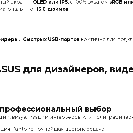
ьный экран —
OLED или IPS
, с 100% охватом
sRGB ил
иагональ — от
15,6 дюймов
.
ридера
и
быстрых USB-портов
критично для подкл
SUS для дизайнеров, вид
профессиональный выбор
ации, визуализации интерьеров или полиграфическ
ация Pantone, точнейшая цветопередача