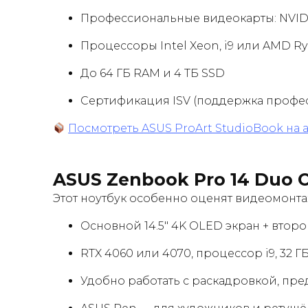
Профессиональные видеокарты: NVIDI
Процессоры Intel Xeon, i9 или AMD Ry
До 64 ГБ RAM и 4 ТБ SSD
Сертификация ISV (поддержка профе
Посмотреть ASUS ProArt StudioBook на a
ASUS Zenbook Pro 14 Duo 
Этот ноутбук особенно оценят видеомонта
Основной 14.5″ 4K OLED экран + втор
RTX 4060 или 4070, процессор i9, 32 
Удобно работать с раскадровкой, пр