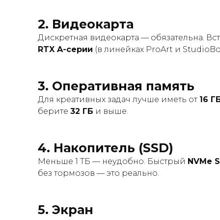
2.
Видеокарта
Дискретная видеокарта — обязательна. В
RTX A-серии
(в линейках ProArt и StudioB
3.
Оперативная память
Для креативных задач лучше иметь от
16 Г
берите
32 ГБ
и выше.
4.
Накопитель (SSD)
Меньше 1 ТБ — неудобно. Быстрый
NVMe S
без тормозов — это реально.
5.
Экран