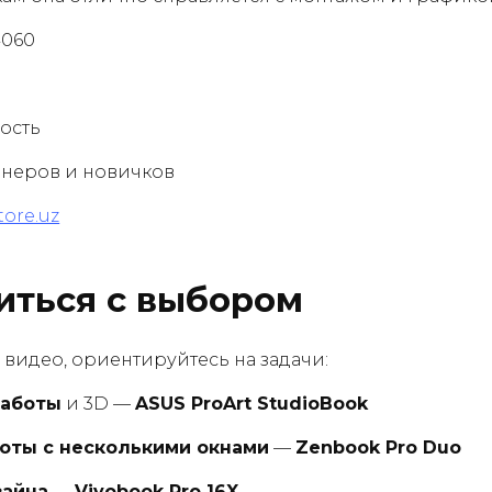
4060
ость
йнеров и новичков
ore.uz
иться с выбором
 видео, ориентируйтесь на задачи:
работы
и 3D —
ASUS ProArt StudioBook
боты с несколькими окнами
—
Zenbook Pro Duo
зайна
—
Vivobook Pro 16X