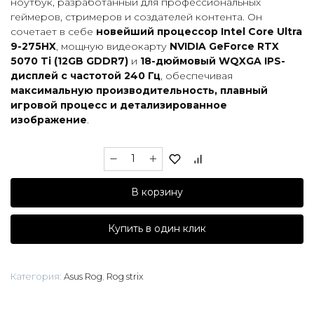
ноутбук, разработанный для профессиональных
геймеров, стримеров и создателей контента. Он
сочетает в себе
новейший процессор Intel Core Ultra
9-275HX
, мощную видеокарту
NVIDIA GeForce RTX
5070 Ti (12GB GDDR7)
и
18-дюймовый WQXGA IPS-
дисплей с частотой 240 Гц
, обеспечивая
максимальную производительность, плавный
игровой процесс и детализированное
изображение
.
Количество
товара
Asus
В корзину
ROG
Strix
G18
Купить в один клик
(U9-
275HX/16GB/1TB/RTX5070Ti/18"
WQXGA
Категория:
Asus Rog
,
Rog strix
IPS
240Hz)