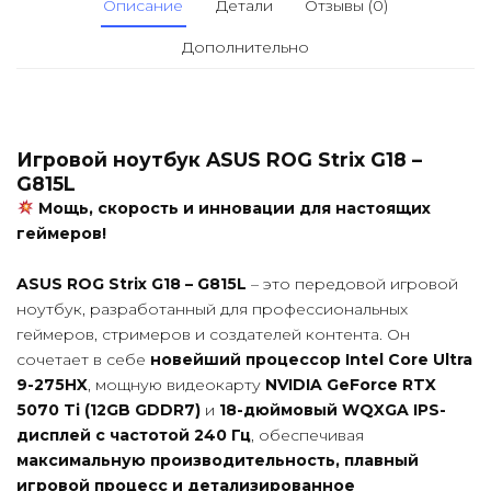
Описание
Детали
Отзывы (0)
Дополнительно
Игровой ноутбук ASUS ROG Strix G18 –
G815L
Мощь, скорость и инновации для настоящих
геймеров!
ASUS ROG Strix G18 – G815L
– это передовой игровой
ноутбук, разработанный для профессиональных
геймеров, стримеров и создателей контента. Он
сочетает в себе
новейший процессор Intel Core Ultra
9-275HX
, мощную видеокарту
NVIDIA GeForce RTX
5070 Ti (12GB GDDR7)
и
18-дюймовый WQXGA IPS-
дисплей с частотой 240 Гц
, обеспечивая
максимальную производительность, плавный
игровой процесс и детализированное