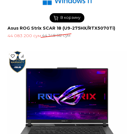
В корзину
Asus ROG Strix SCAR 18 (U9-275HX/RTX5070Ti)
Первоначальная
Текущая
44 083 200
сум
44 248 512
сум
цена
цена:
составляла
44
44
083
248
200 сум.
512 сум.