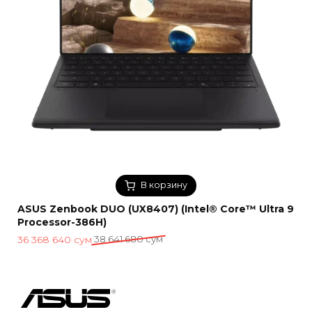
В корзину
ASUS Zenbook DUO (UX8407) (Intel® Core™ Ultra 9
Processor-386H)
Первоначальная
Текущая
36 368 640
сум
38 641 680
сум
цена
цена:
составляла
36
38
368
641
640 сум.