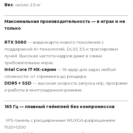
Вес
: около 2.5 кг
Максимальная производительность — в играх и не
только
RTX 5060
— видеокарта нового поколения с
поддержкой AI-технологий, DLSS 3.5 и трассировки
лучей. Высокая частота кадров даже в самых
требовательных играх.
Intel Core i7 HX-серии
— 16 ядер для задач любой
сложности: от стриминга до рендера.
DDR5 + SSD
— высокая скорость запуска игр, программ
и работы в многозадачном режиме.
165 Гц — плавный геймплей без компромиссов
IPS-панель с расширенным WUXGA-разрешением
1920×1200