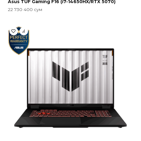
Asus TUF Gaming F16 (i7-14650HX/RTX 5070)
22 730 400
сум