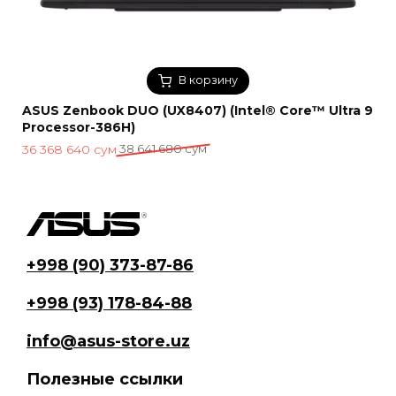
В корзину
ASUS Zenbook DUO (UX8407) (Intel® Core™ Ultra 9
Processor-386H)
Первоначальная
Текущая
36 368 640
сум
38 641 680
сум
цена
цена:
составляла
36
38
368
641
640 сум.
680 сум.
+998 (90) 373-87-86
+998 (93) 178-84-88
info@asus-store.uz
Полезные ссылки