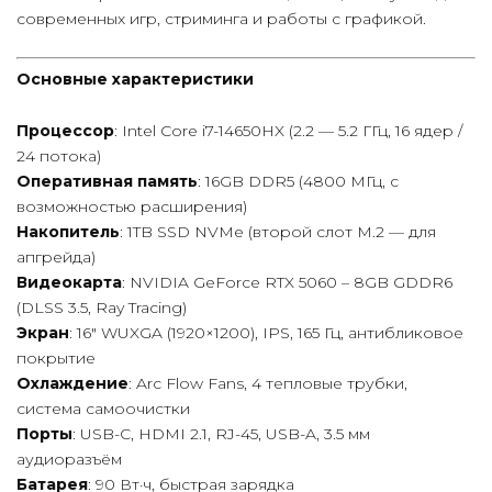
современных игр, стриминга и работы с графикой.
Основные характеристики
Процессор
: Intel Core i7-14650HX (2.2 — 5.2 ГГц, 16 ядер /
24 потока)
Оперативная память
: 16GB DDR5 (4800 МГц, с
возможностью расширения)
Накопитель
: 1TB SSD NVMe (второй слот M.2 — для
апгрейда)
Видеокарта
: NVIDIA GeForce RTX 5060 – 8GB GDDR6
(DLSS 3.5, Ray Tracing)
Экран
: 16″ WUXGA (1920×1200), IPS, 165 Гц, антибликовое
покрытие
Охлаждение
: Arc Flow Fans, 4 тепловые трубки,
система самоочистки
Порты
: USB-C, HDMI 2.1, RJ-45, USB-A, 3.5 мм
аудиоразъём
Батарея
: 90 Вт·ч, быстрая зарядка