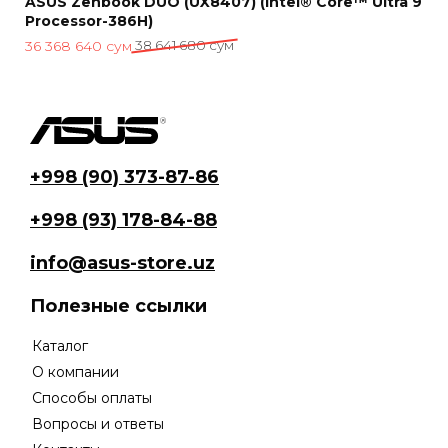
ASUS Zenbook DUO (UX8407) (Intel® Core™ Ultra 9
Processor-386H)
Первоначальная
Текущая
36 368 640
сум
38 641 680
сум
цена
цена:
составляла
36
38
368
641
640 сум.
680 сум.
+998 (90) 373-87-86
+998 (93) 178-84-88
info@asus-store.uz
Полезные ссылки
Каталог
О компании
Способы оплаты
Вопросы и ответы