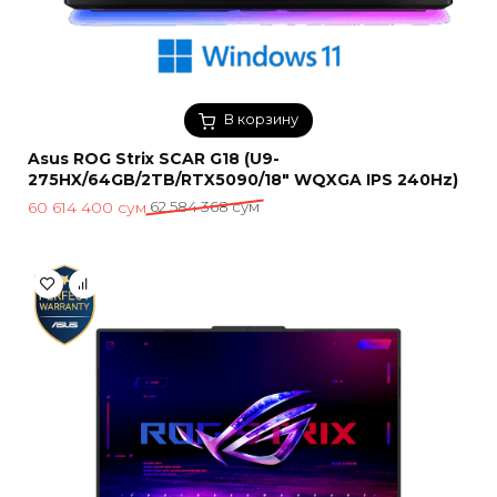
В корзину
Asus ROG Strix SCAR G18 (U9-
275HX/64GB/2TB/RTX5090/18″ WQXGA IPS 240Hz)
Первоначальная
Текущая
60 614 400
сум
62 584 368
сум
цена
цена:
составляла
60
62
614
584
400 сум.
368 сум.