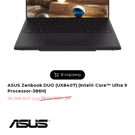
В корзину
ASUS Zenbook DUO (UX8407) (Intel® Core™ Ultra 9
Processor-386H)
Первоначальная
Текущая
36 368 640
сум
38 641 680
сум
цена
цена:
составляла
36
38
368
641
640 сум.
680 сум.