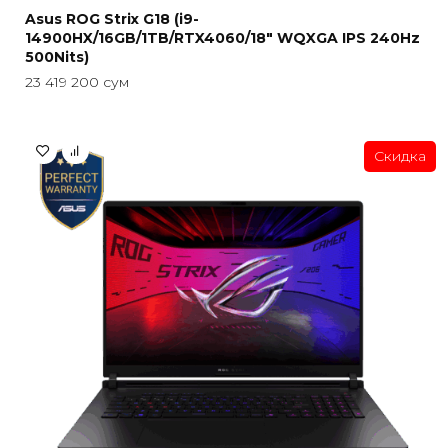
Asus ROG Strix G18 (i9-
14900HX/16GB/1TB/RTX4060/18″ WQXGA IPS 240Hz
500Nits)
23 419 200
сум
Скидка