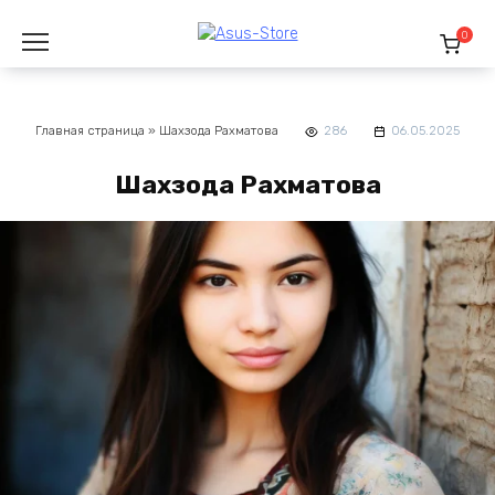
Перейти
к
0
содержанию
Главная страница
»
Шахзода Рахматова
286
06.05.2025
Шахзода Рахматова