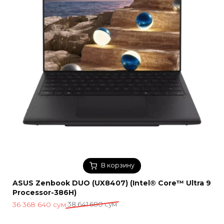
В корзину
ASUS Zenbook DUO (UX8407) (Intel® Core™ Ultra 9
Processor-386H)
Первоначальная
Текущая
36 368 640
сум
38 641 680
сум
цена
цена: