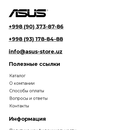
составляла
36
38
368
641
640 сум.
680 сум.
+998 (90) 373-87-86
+998 (93) 178-84-88
info@asus-store.uz
Полезные ссылки
Каталог
О компании
Способы оплаты
Вопросы и ответы
Контакты
Информация