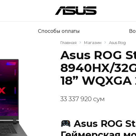
Способы оплаты
Во
Главная
Магазин
Asus Rog
Asus ROG St
8940HX/32G
18” WQXGA 
33 337 920
сум
Asus ROG St
Геймерская м