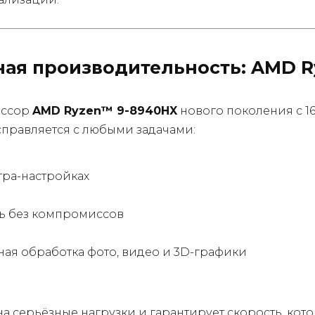
ая производительность: AMD R
ессор
AMD Ryzen™ 9-8940HX
нового поколения с 1
правляется с любыми задачами:
тра-настройках
ь без компромиссов
ая обработка фото, видео и 3D-графики
а серьёзные нагрузки и гарантирует скорость, кото