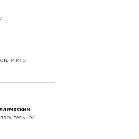
е
оты и игр
ллическим
испарительной