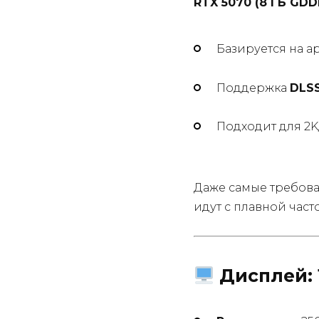
RTX 5070 (8 ГБ GDD
Базируется на а
Поддержка
DLSS
Подходит для 2K
Даже самые требоват
идут с плавной час
Дисплей: 