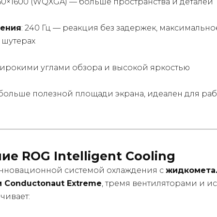
560×1600 (WQXGA) — больше пространства и деталей
ления
: 240 Гц — реакция без задержек, максимально
 шутерах
ирокими углами обзора и высокой яркостью
больше полезной площади экрана, идеален для раб
е ROG Intelligent Cooling
нновационной системой охлаждения с
жидкомета
 Conductonaut Extreme
, тремя вентиляторами и 
чивает: