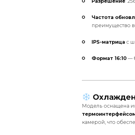
Разрешение
: 2
Частота обнов
преимущество в
IPS-матрица
с ш
Формат 16:10
— 
Охлаждени
Модель оснащена и
термоинтерфейсом
камерой, что обеспе