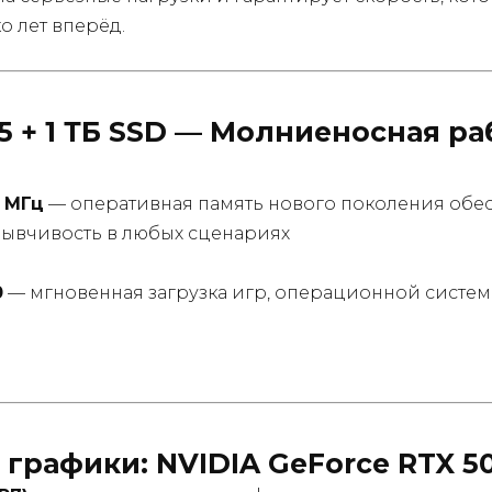
о лет вперёд.
5 + 1 ТБ SSD — Молниеносная ра
 МГц
— оперативная память нового поколения обе
зывчивость в любых сценариях
0
— мгновенная загрузка игр, операционной систем
 графики: NVIDIA GeForce RTX 