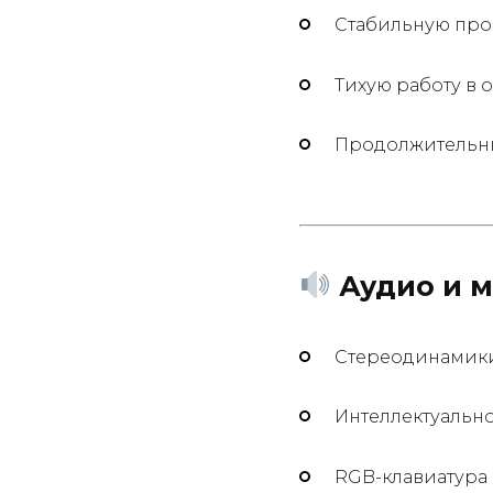
Стабильную про
Тихую работу в
Продолжительны
Аудио и 
Стереодинамик
Интеллектуальн
RGB-клавиатура