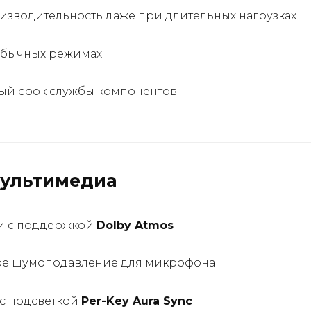
изводительность даже при длительных нагрузках
 обычных режимах
й срок службы компонентов
мультимедиа
и с поддержкой
Dolby Atmos
ое шумоподавление для микрофона
 с подсветкой
Per-Key Aura Sync