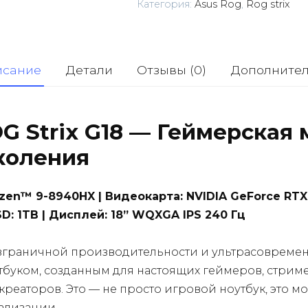
Категория:
Asus Rog
,
Rog strix
исание
Детали
Отзывы (0)
Дополните
G Strix G18 — Геймерская
коления
zen™ 9-8940HX | Видеокарта: NVIDIA GeForce RTX
SD: 1TB | Дисплей: 18” WQXGA IPS 240 Гц
езграничной производительности и ультрасовреме
буком, созданным для настоящих геймеров, стрим
реаторов. Это — не просто игровой ноутбук, это 
ализации.