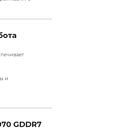
бота
спечивает
ы и
5070 GDDR7