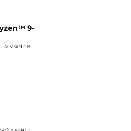
yzen™ 9-
6 потоками и
рой хватит с