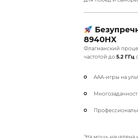
Безупречн
8940HX
Флагманский проц
частотой до
5.2 ГГц
с
AAA-игры на уль
Многозадачност
Профессиональн
Эта мощь нацелена н