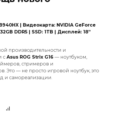
940HX | Видеокарта: NVIDIA GeForce
32GB DDR5 | SSD: 1TB | Дисплей: 18”
ной производительности и
и с
Asus ROG Strix G16
— ноутбуком,
еймеров, стримеров и
. Это — не просто игровой ноутбук, это
д и самореализации.