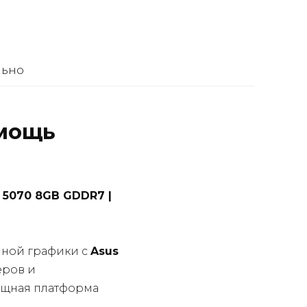
льно
 мощь
 5070 8GB GDDR7 |
нной графики с
Asus
еров и
мощная платформа