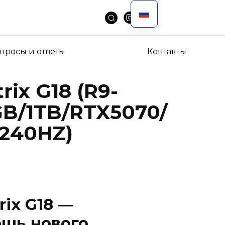
просы и ответы
Контакты
rix G18 (R9-
B/1TB/RTX5070/
240HZ)
rix G18 —
ощь нового