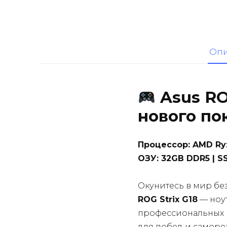
Оп
Asus RO
нового по
Процессор: AMD Ry
ОЗУ: 32GB DDR5 | S
Окунитесь в мир б
ROG Strix G18
— ноут
профессиональных к
для побед и саморе