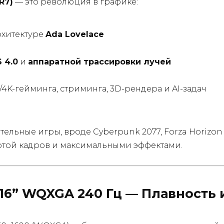
R7)
— это революция в графике:
рхитектуре
Ada Lovelace
 4.0
и
аппаратной трассировки лучей
/4K-гейминга, стриминга, 3D-рендера и AI-задач
ельные игры, вроде Cyberpunk 2077, Forza Horizon 
тотой кадров и максимальными эффектами.
16” WQXGA 240 Гц — Плавность 